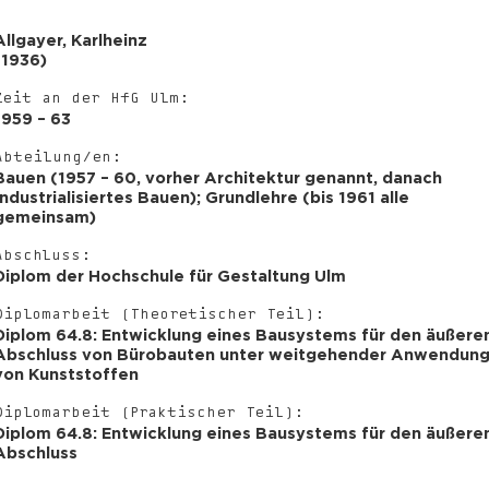
Allgayer
,
Karlheinz
(
1936
)
Zeit an der HfG Ulm:
1959 – 63
Abteilung/en:
Bauen (1957 – 60, vorher Architektur genannt, danach
Industrialisiertes Bauen); Grundlehre (bis 1961 alle
gemeinsam)
Abschluss:
Diplom der Hochschule für Gestaltung Ulm
Diplomarbeit (Theoretischer Teil):
Diplom 64.8: Entwicklung eines Bausystems für den äußere
Abschluss von Bürobauten unter weitgehender Anwendun
von Kunststoffen
Diplomarbeit (Praktischer Teil):
Diplom 64.8: Entwicklung eines Bausystems für den äußere
Abschluss